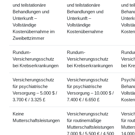
und teilstationäre
und teilstationäre
und tei
Behandlungen und
Behandlungen und
Behand
Unterkunft –
Unterkunft –
Unterk
Vollständige
Vollständige
Vollstä
Kostenübernahme im
Kostenübernahme
Koste
Zweibettzimmer
Rundum-
Rundum-
Rundu
Versicherungsschutz
Versicherungsschutz
Versic
bei Krebserkrankungen
bei Krebserkrankungen
bei Kr
Versicherungsschutz
Versicherungsschutz
Psychi
für psychiatrische
für psychiatrische
Behand
Versorgung – 5.000 $ /
Versorgung – 10.000 $ /
Vollstä
3.700 € / 3.325 £
7.400 € / 6.650 £
Koste
Keine
Versicherungsschutz
Versic
Mutterschaftsleistungen
für routinemäßige
für ro
Mutterschaftsleistungen
Mutter
7.000 $ / 5.500 € / 4.500
14.000 