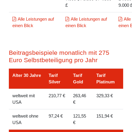
£
9.000 
Alle Leistungen auf
Alle Leistungen auf
Alle
einen Blick
einen Blick
einen B
Beitragsbeispiele monatlich mit 275
Euro Selbstbeteiligung pro Jahr
Alter 30 Jahre
Tarif
Tarif
Tarif
Silver
Gold
Platinum
weltweit mit
210,77 €
263,46
329,33 €
USA
€
weltweit ohne
97,24 €
121,55
151,94 €
USA
€